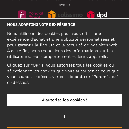
avec :
NOUS ADAPTONS VOTRE EXPÉRIENCE
RÉSEAUX SOCIAUX
Nous utilisons des cookies pour vous offrir une
expérience d'achat et une publicité personnalisées et
pour garantir la fiabilité et la sécurité de nos sites web.
À cette fin, nous recueillons des informations sur les
ADRESSE PROFESSIONNELLE
utilisateurs, leur comportement et leurs appareils.
Motley Denim Europe OÜ
Cliquez sur "OK" si vous autorisez tous les cookies ou
Narva mnt 5, EE-10117 Tallinn
sélectionnez les cookies que vous autorisez et ceux que
Reg: 12356245
vous souhaitez désactiver en cliquant sur "Paramètres"
ATTENTION ! N'envoyez pas les retours de produits à cette
ci-dessous.
adresse !
J’autorise les cookies !
FRANCE/FRANÇAIS (FR)
↓