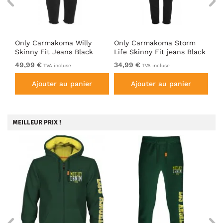
n
Only Carmakoma Willy
Only Carmakoma Storm
On
Skinny Fit Jeans Black
Life Skinny Fit jeans Black
Li
49,99 €
34,99 €
32
TVA incluse
TVA incluse
Ajouter au panier
Ajouter au panier
MEILLEUR PRIX !