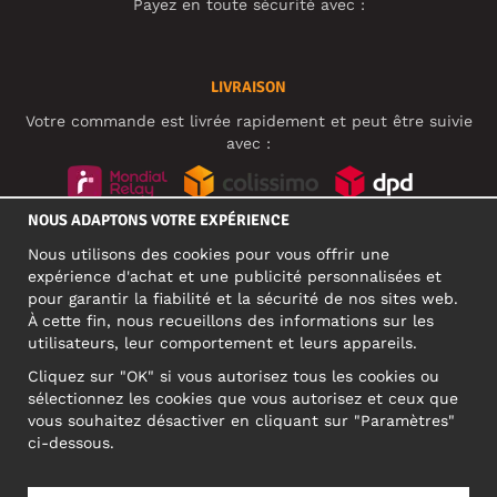
Payez en toute sécurité avec :
LIVRAISON
Votre commande est livrée rapidement et peut être suivie
avec :
NOUS ADAPTONS VOTRE EXPÉRIENCE
RÉSEAUX SOCIAUX
Nous utilisons des cookies pour vous offrir une
expérience d'achat et une publicité personnalisées et
pour garantir la fiabilité et la sécurité de nos sites web.
À cette fin, nous recueillons des informations sur les
ADRESSE PROFESSIONNELLE
utilisateurs, leur comportement et leurs appareils.
Motley Denim Europe OÜ
Cliquez sur "OK" si vous autorisez tous les cookies ou
Narva mnt 5, EE-10117 Tallinn
sélectionnez les cookies que vous autorisez et ceux que
Reg: 12356245
vous souhaitez désactiver en cliquant sur "Paramètres"
ATTENTION ! N'envoyez pas les retours de produits à cette
ci-dessous.
adresse !