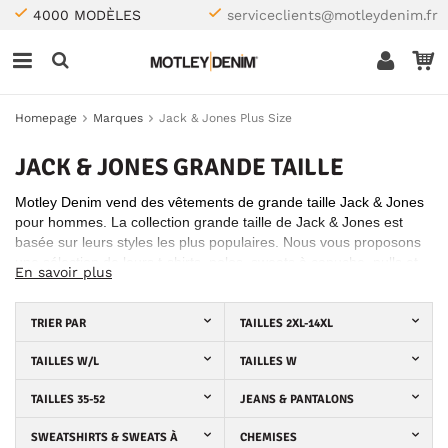
4000 MODÈLES
serviceclients@motleydenim.fr
Homepage
Marques
Jack & Jones Plus Size
JACK & JONES GRANDE TAILLE
Motley Denim vend des vêtements de grande taille Jack & Jones
pour hommes. La collection grande taille de Jack & Jones est
basée sur leurs styles les plus populaires. Nous vous proposons
une sélection de leurs t-shirts, polos, sweats à capuche, pulls et
En savoir plus
vestes grandes tailles, ainsi que des jeans, pantalons et shorts.
TRIER PAR
TAILLES 2XL-14XL
TAILLES W/L
TAILLES W
TAILLES 35-52
JEANS & PANTALONS
SWEATSHIRTS & SWEATS À
CHEMISES