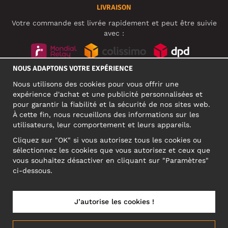
LIVRAISON
Votre commande est livrée rapidement et peut être suivie
avec :
NOUS ADAPTONS VOTRE EXPÉRIENCE
RÉSEAUX SOCIAUX
Nous utilisons des cookies pour vous offrir une
expérience d'achat et une publicité personnalisées et
pour garantir la fiabilité et la sécurité de nos sites web.
À cette fin, nous recueillons des informations sur les
ADRESSE PROFESSIONNELLE
utilisateurs, leur comportement et leurs appareils.
Motley Denim Europe OÜ
Cliquez sur "OK" si vous autorisez tous les cookies ou
Narva mnt 5, EE-10117 Tallinn
sélectionnez les cookies que vous autorisez et ceux que
Reg: 12356245
vous souhaitez désactiver en cliquant sur "Paramètres"
ATTENTION ! N'envoyez pas les retours de produits à cette
ci-dessous.
adresse !
J’autorise les cookies !