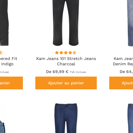
ered Fit
Kam Jeans 101 Stretch Jeans
Kam Jean
 Indigo
Charcoal
Denim Reg
W
De 69,99 €
De 64
ncluse
TVA incluse
anier
Ajouter au panier
Ajout