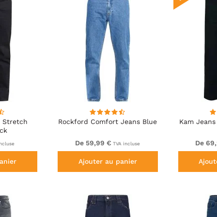
 Stretch
Rockford Comfort Jeans Blue
Kam Jeans 
ck
De 59,99 €
De 69
ncluse
TVA incluse
anier
Ajouter au panier
Ajout