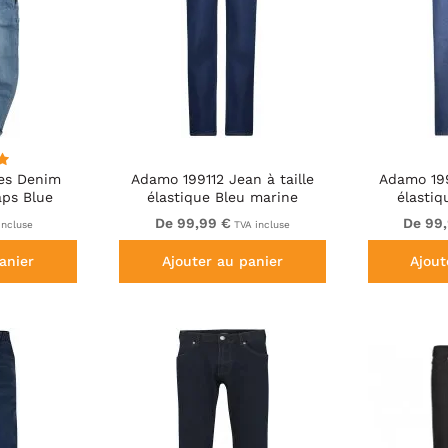
es Denim
Adamo 199112 Jean à taille
Adamo 199
aps Blue
élastique Bleu marine
élasti
De 99,99 €
De 99
incluse
TVA incluse
anier
Ajouter au panier
Ajout