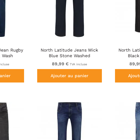
Jean Rugby
North Latitude Jeans Mick
North Lat
k Wash
Blue Stone Washed
Black
89,99 €
89,9
ncluse
TVA incluse
anier
Ajouter au panier
Ajout