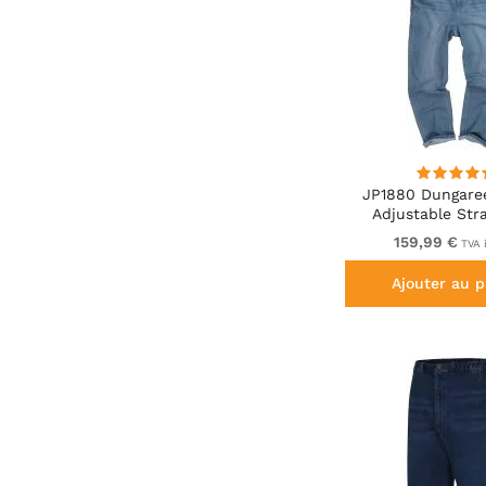
JP1880 Dungare
Adjustable Str
159,99 €
TVA 
Ajouter au p