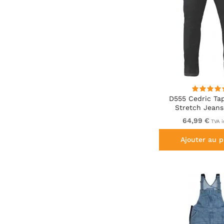
D555 Cedric Tap
Stretch Jeans
64,99 €
TVA i
Ajouter au p