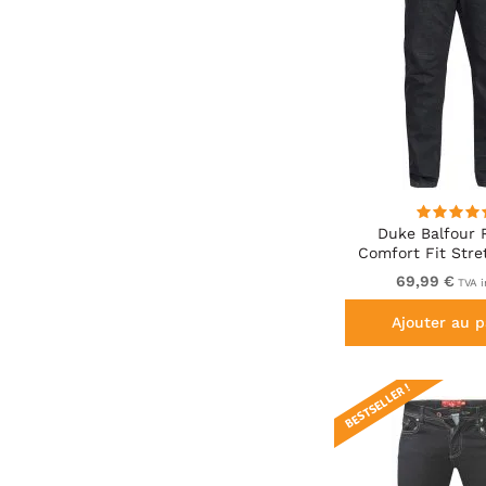
Duke Balfour 
Comfort Fit Stre
With Elasticated 
69,99 €
TVA i
Ajouter au p
BESTSELLER !