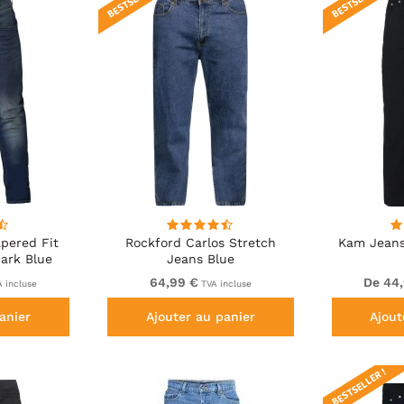
pered Fit
Rockford Carlos Stretch
Kam Jeans
ark Blue
Jeans Blue
64,99 €
De 44
 incluse
TVA incluse
anier
Ajouter au panier
Ajout
BESTSELLER !