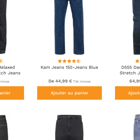
Relaxed
Kam Jeans 150-Jeans Blue
D555 Dan
tch Jeans
Stretch 
Waist Black
De 44,99 €
64,9
ncluse
TVA incluse
anier
Ajouter au panier
Ajout