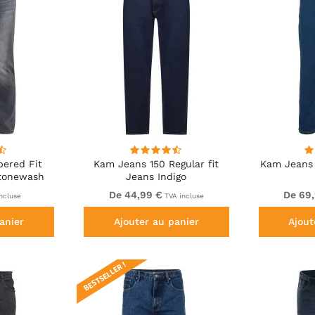
pered Fit
Kam Jeans 150 Regular fit
Kam Jeans 
Stonewash
Jeans Indigo
De 44,99 €
De 69
ncluse
TVA incluse
anier
Ajouter au panier
Ajout
BESTSELLER !