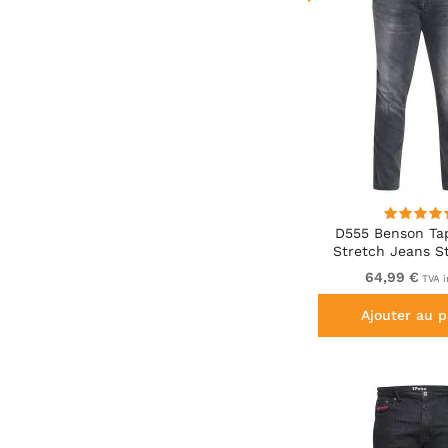
D555 Benson Ta
Stretch Jeans 
64,99 €
TVA i
Ajouter au p