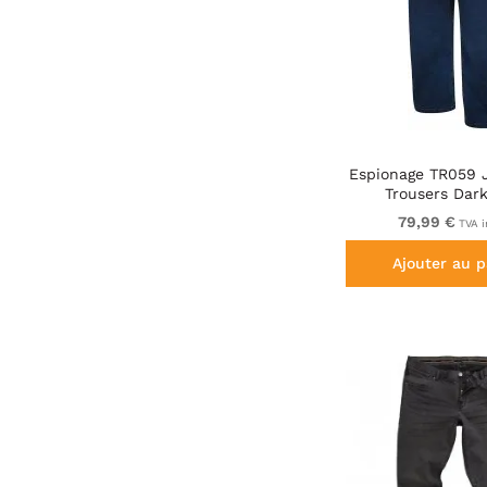
Espionage TR059 
Trousers Dar
79,99 €
TVA i
Ajouter au p