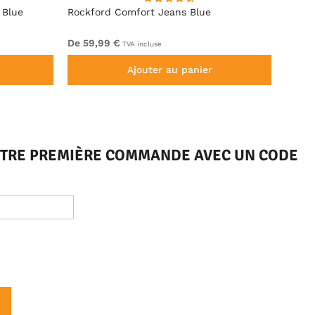
 Blue
Rockford Comfort Jeans Blue
Rockf
De 59,99 €
De 59
TVA incluse
Ajouter au panier
VOTRE PREMIÈRE COMMANDE AVEC UN CODE