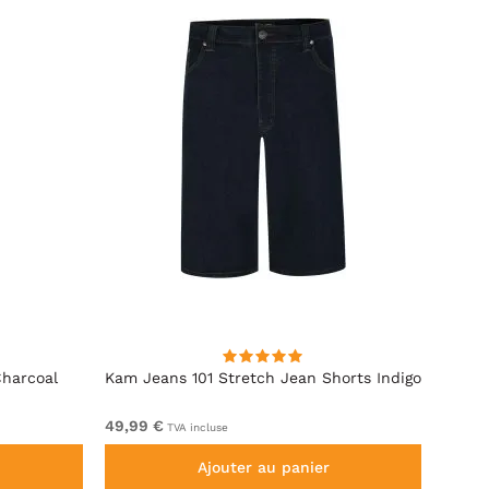
Charcoal
Kam Jeans 101 Stretch Jean Shorts Indigo
Kam J
49,99 €
De 69
TVA incluse
Ajouter au panier