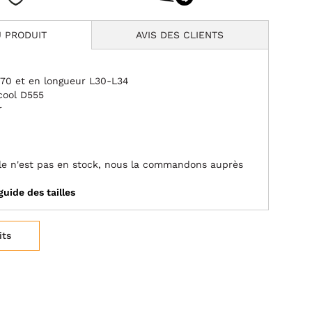
 PRODUIT
AVIS DES CLIENTS
W70 et en longueur L30-L34
cool D555
r
aille n'est pas en stock, nous la commandons auprès
guide des tailles
its