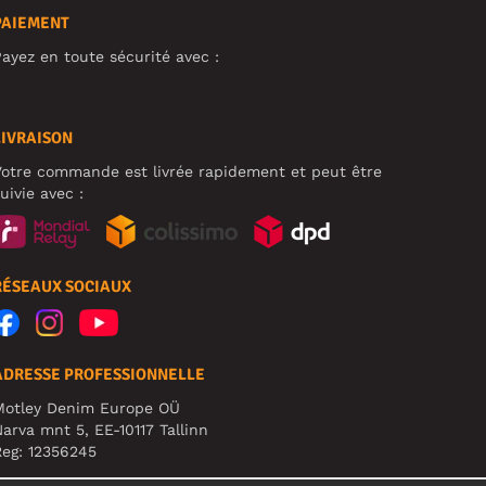
PAIEMENT
ayez en toute sécurité avec :
LIVRAISON
otre commande est livrée rapidement et peut être
uivie avec :
RÉSEAUX SOCIAUX
ADRESSE PROFESSIONNELLE
Motley Denim Europe OÜ
arva mnt 5, EE-10117 Tallinn
eg: 12356245
TTENTION ! N'envoyez pas les retours de produits à