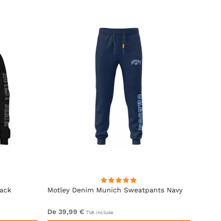
lack
Motley Denim Munich Sweatpants Navy
Motle
De 39,99 €
De 49
TVA incluse