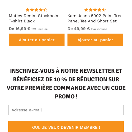
m
Motley Denim Stockholm
Kam Jeans 5002 Palm Tree
Mo
T-shirt Black
Panel Tee And Short Set
Sh
Electric Blue
Bl
De 16,99 €
De 49,99 €
De
TVA incluse
TVA incluse
Ajouter au panier
Ajouter au panier
INSCRIVEZ-VOUS À NOTRE NEWSLETTER ET
BÉNÉFICIEZ DE 10 % DE RÉDUCTION SUR
VOTRE PREMIÈRE COMMANDE AVEC UN CODE
PROMO !
OUI, JE VEUX DEVENIR MEMBRE !