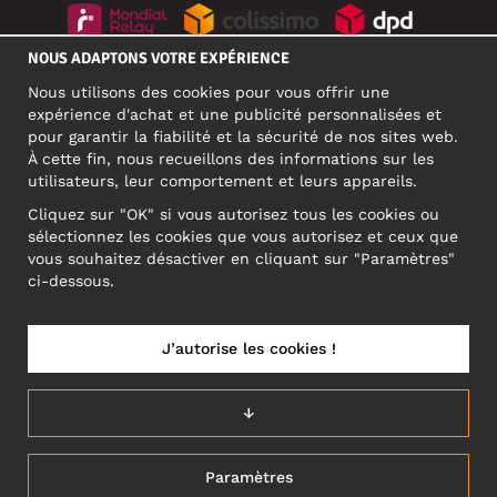
NOUS ADAPTONS VOTRE EXPÉRIENCE
RÉSEAUX SOCIAUX
Nous utilisons des cookies pour vous offrir une
expérience d'achat et une publicité personnalisées et
pour garantir la fiabilité et la sécurité de nos sites web.
À cette fin, nous recueillons des informations sur les
ADRESSE PROFESSIONNELLE
utilisateurs, leur comportement et leurs appareils.
Motley Denim Europe OÜ
Cliquez sur "OK" si vous autorisez tous les cookies ou
Narva mnt 5, EE-10117 Tallinn
sélectionnez les cookies que vous autorisez et ceux que
Reg: 12356245
vous souhaitez désactiver en cliquant sur "Paramètres"
ATTENTION ! N'envoyez pas les retours de produits à cette
ci-dessous.
adresse !
J’autorise les cookies !
FRANCE/FRANÇAIS (FR)
↓
Paramètres