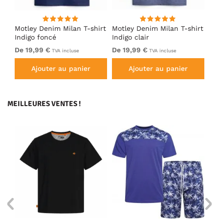
irt
Motley Denim Milan T-shirt
Motley Denim Milan T-shirt
Mo
Indigo foncé
Indigo clair
Bl
De 19,99 €
De 19,99 €
De
TVA incluse
TVA incluse
Ajouter au panier
Ajouter au panier
MEILLEURES VENTES !