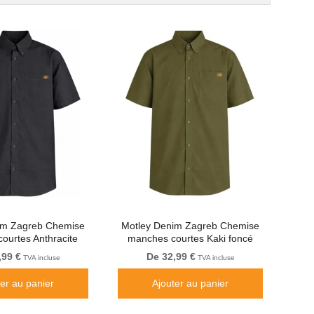
im Zagreb Chemise
Motley Denim Zagreb Chemise
ourtes Anthracite
manches courtes Kaki foncé
,99 €
De 32,99 €
TVA incluse
TVA incluse
ter au panier
Ajouter au panier