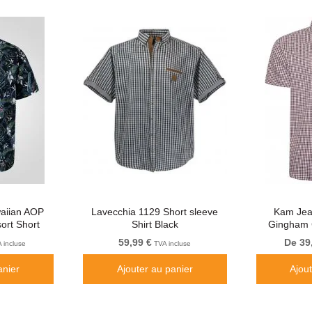
aiian AOP
Lavecchia 1129 Short sleeve
Kam Jea
ort Short
Shirt Black
Gingham 
vy
59,99 €
De 39
 incluse
TVA incluse
anier
Ajouter au panier
Ajou