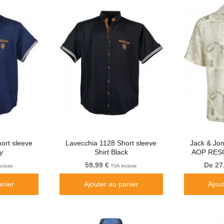
ort sleeve
Lavecchia 1128 Short sleeve
Jack & J
y
Shirt Black
AOP RESO
SHIR
59,99 €
De 27
ncluse
TVA incluse
anier
Ajouter au panier
Ajou