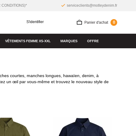
R CONDITIONS)*
serviceclients@motleydenim.fr
S'identifier
0
Panier d'achat
VÊTEMENTS FEMME XS-XXL
MARQUES
OFFRE
nches courtes, manches longues, hawaïen, denim, à
etez un œil par vous-même et trouvez le nouveau style de