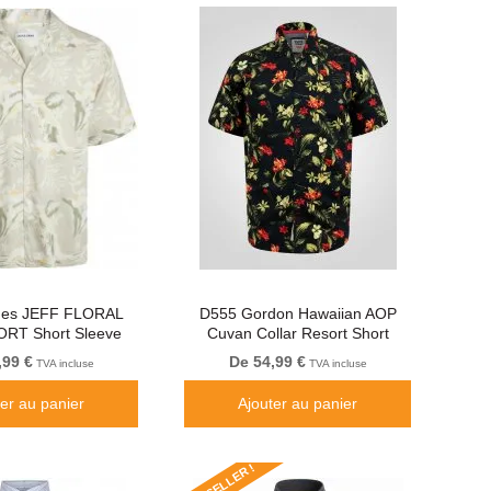
ones JEFF FLORAL
D555 Gordon Hawaiian AOP
RT Short Sleeve
Cuvan Collar Resort Short
T Light Grey
Sleeve Black
,99 €
De 54,99 €
TVA incluse
TVA incluse
ter au panier
Ajouter au panier
BESTSELLER !