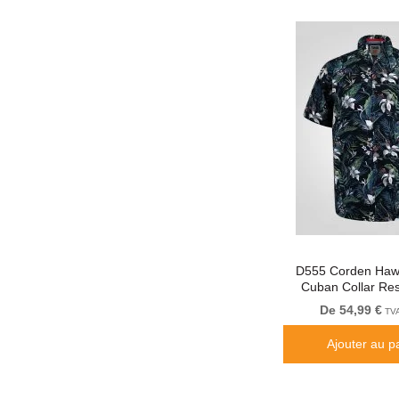
D555 Corden Haw
Cuban Collar Res
Sleeve Na
De 54,99 €
TVA
Ajouter au p