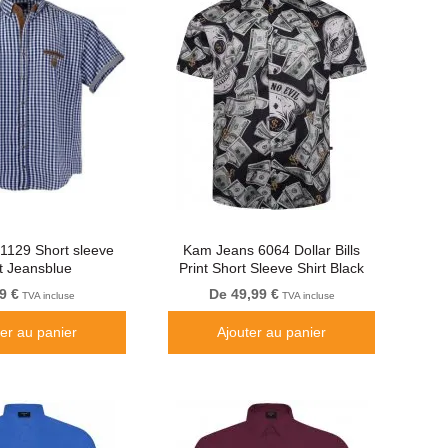
1129 Short sleeve
Kam Jeans 6064 Dollar Bills
rt Jeansblue
Print Short Sleeve Shirt Black
9 €
De 49,99 €
TVA incluse
TVA incluse
ter au panier
Ajouter au panier