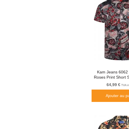
Kam Jeans 6062 
Roses Print Short S
Black
64,99 €
TVA i
Ajouter au p