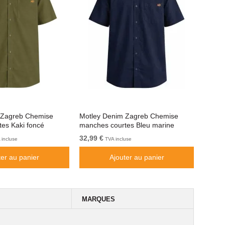
 Zagreb Chemise
Motley Denim Zagreb Chemise
Lavecc
es Kaki foncé
manches courtes Bleu marine
Black
32,99 €
59,99 
incluse
TVA incluse
ter au panier
Ajouter au panier
MARQUES