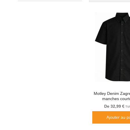
Motley Denim Zagr
manches court
De 32,99 €
TVA
Ajouter au p