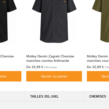
 Chemise
Motley Denim Zagreb Chemise
Motley Denim
manches courtes Anthracite
manches court
De 32,99 €
De 32,99 €
TVA incluse
TVA 
anier
Ajouter au panier
Ajou
TAILLES 2XL-14XL
CHEMISES