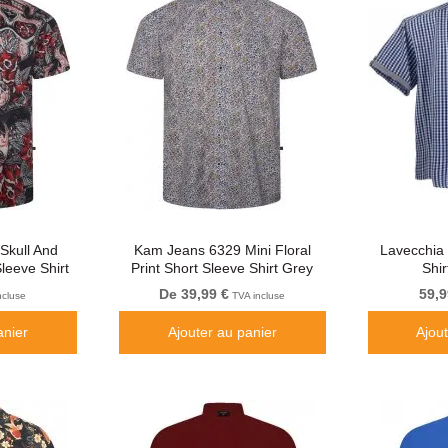
Skull And
Kam Jeans 6329 Mini Floral
Lavecchia 
leeve Shirt
Print Short Sleeve Shirt Grey
Shi
De 39,99 €
59,9
ncluse
TVA incluse
anier
Ajouter au panier
Ajou