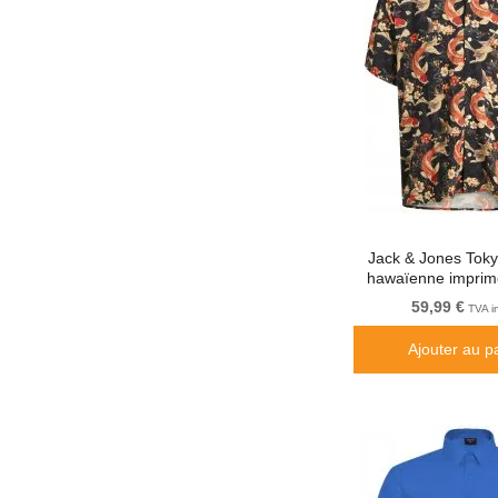
Jack & Jones Tok
hawaïenne imprim
foncé
59,99 €
TVA i
Ajouter au p