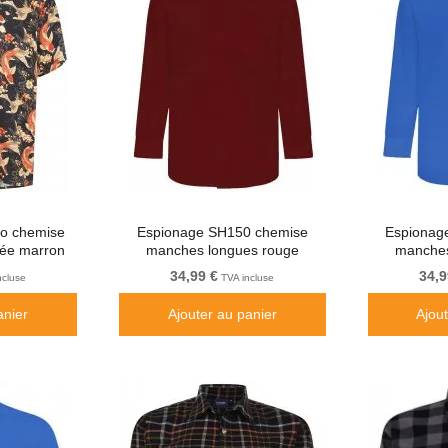
yo chemise
Espionage SH150 chemise
Espionag
ée marron
manches longues rouge
manches
bordeaux
34,99 €
34,9
ncluse
TVA incluse
anier
Ajouter au panier
Ajou