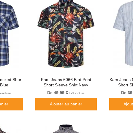
ecked Short
Kam Jeans 6066 Bird Print
Kam Jeans 6
 Blue
Short Sleeve Shirt Navy
Short S
De 49,99 €
De 69
 incluse
TVA incluse
anier
Ajouter au panier
Ajou