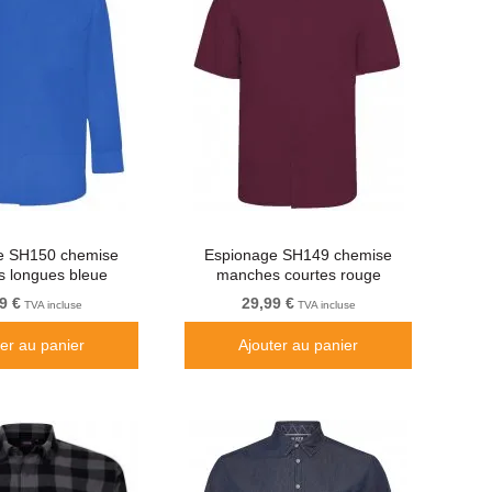
e SH150 chemise
Espionage SH149 chemise
 longues bleue
manches courtes rouge
bordeaux
9 €
29,99 €
TVA incluse
TVA incluse
ter au panier
Ajouter au panier