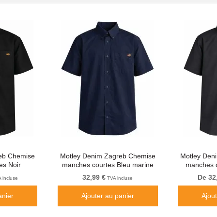
eb Chemise
Motley Denim Zagreb Chemise
Motley Den
es Noir
manches courtes Bleu marine
manches c
32,99 €
De 32
 incluse
TVA incluse
anier
Ajouter au panier
Ajou