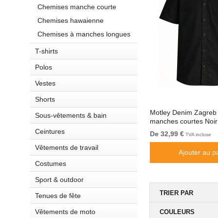
Chemises manche courte
Chemises hawaienne
Chemises à manches longues
T-shirts
Polos
Vestes
Shorts
Cuvan
Motley Denim Lisbon Long Sleeve
Motley Denim Zagreb
Sous-vêtements & bain
ack
Shirt Dark Khaki
manches courtes Noir
Ceintures
De 34,99 €
De 32,99 €
TVA incluse
TVA incluse
Vêtements de travail
Ajouter au panier
Ajouter au p
Costumes
Sport & outdoor
TRIER PAR
Tenues de fête
Vêtements de moto
COULEURS