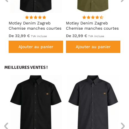
ng
Motley Denim Zagreb
Motley Denim Zagreb
Mo
Chemise manches courtes
Chemise manches courtes
Ch
Noir
Kaki foncé
An
De 32,99 €
De 32,99 €
De
TVA incluse
TVA incluse
Ajouter au panier
Ajouter au panier
MEILLEURES VENTES !