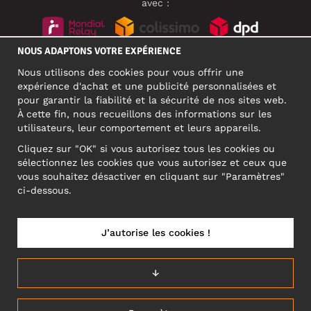
avec :
NOUS ADAPTONS VOTRE EXPÉRIENCE
RÉSEAUX SOCIAUX
Nous utilisons des cookies pour vous offrir une
expérience d'achat et une publicité personnalisées et
pour garantir la fiabilité et la sécurité de nos sites web.
À cette fin, nous recueillons des informations sur les
ADRESSE PROFESSIONNELLE
utilisateurs, leur comportement et leurs appareils.
Motley Denim Europe OÜ
Cliquez sur "OK" si vous autorisez tous les cookies ou
Narva mnt 5, EE-10117 Tallinn
sélectionnez les cookies que vous autorisez et ceux que
Reg: 12356245
vous souhaitez désactiver en cliquant sur "Paramètres"
ATTENTION ! N'envoyez pas les retours de produits à cette
ci-dessous.
adresse !
J’autorise les cookies !
FRANCE/FRANÇAIS (FR)
↓