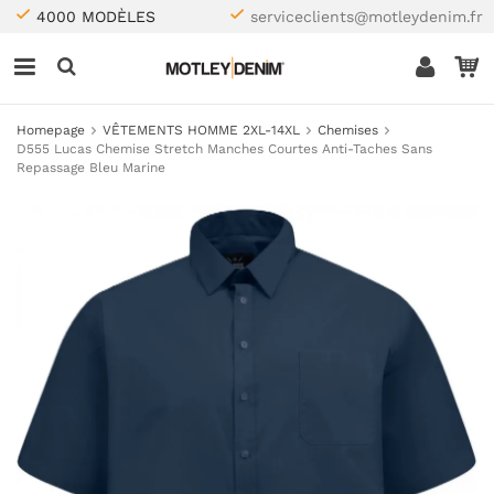
4000 MODÈLES
serviceclients@motleydenim.fr
Homepage
VÊTEMENTS HOMME 2XL-14XL
Chemises
D555 Lucas Chemise Stretch Manches Courtes Anti-Taches Sans
Repassage Bleu Marine