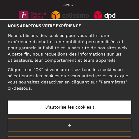
avec :
NOUS ADAPTONS VOTRE EXPÉRIENCE
RÉSEAUX SOCIAUX
Nous utilisons des cookies pour vous offrir une
expérience d'achat et une publicité personnalisées et
pour garantir la fiabilité et la sécurité de nos sites web.
À cette fin, nous recueillons des informations sur les
ADRESSE PROFESSIONNELLE
utilisateurs, leur comportement et leurs appareils.
Motley Denim Europe OÜ
Cliquez sur "OK" si vous autorisez tous les cookies ou
Narva mnt 5, EE-10117 Tallinn
sélectionnez les cookies que vous autorisez et ceux que
Reg: 12356245
vous souhaitez désactiver en cliquant sur "Paramètres"
ATTENTION ! N'envoyez pas les retours de produits à cette
ci-dessous.
adresse !
J’autorise les cookies !
FRANCE/FRANÇAIS (FR)
↓