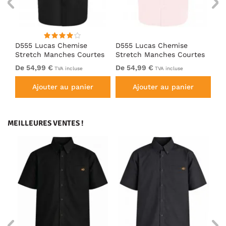
D555 Lucas Chemise
D555 Lucas Chemise
D5
es
Stretch Manches Courtes
Stretch Manches Courtes
St
Anti-Taches Sans
Anti-Taches Sans
An
De 54,99 €
De 54,99 €
De
TVA incluse
TVA incluse
Repassage Noire
Repassage Rose
Re
Ajouter au panier
Ajouter au panier
MEILLEURES VENTES !