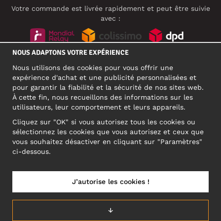
Votre commande est livrée rapidement et peut être suivie
avec :
NOUS ADAPTONS VOTRE EXPÉRIENCE
RÉSEAUX SOCIAUX
Nous utilisons des cookies pour vous offrir une
expérience d'achat et une publicité personnalisées et
pour garantir la fiabilité et la sécurité de nos sites web.
À cette fin, nous recueillons des informations sur les
ADRESSE PROFESSIONNELLE
utilisateurs, leur comportement et leurs appareils.
Motley Denim Europe OÜ
Cliquez sur "OK" si vous autorisez tous les cookies ou
Narva mnt 5, EE-10117 Tallinn
sélectionnez les cookies que vous autorisez et ceux que
Reg: 12356245
vous souhaitez désactiver en cliquant sur "Paramètres"
ATTENTION ! N'envoyez pas les retours de produits à cette
ci-dessous.
adresse !
J’autorise les cookies !
FRANCE/FRANÇAIS (FR)
↓