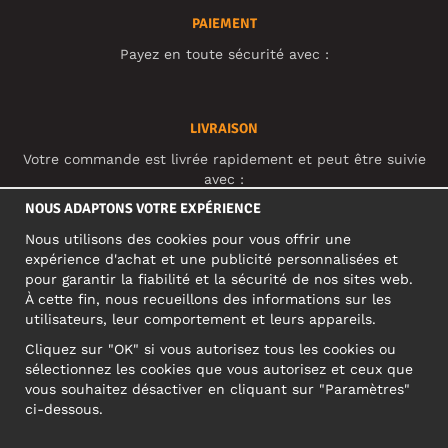
PAIEMENT
Payez en toute sécurité avec :
LIVRAISON
Votre commande est livrée rapidement et peut être suivie
avec :
NOUS ADAPTONS VOTRE EXPÉRIENCE
Nous utilisons des cookies pour vous offrir une
RÉSEAUX SOCIAUX
expérience d'achat et une publicité personnalisées et
pour garantir la fiabilité et la sécurité de nos sites web.
À cette fin, nous recueillons des informations sur les
utilisateurs, leur comportement et leurs appareils.
ADRESSE PROFESSIONNELLE
Cliquez sur "OK" si vous autorisez tous les cookies ou
Motley Denim Europe OÜ
sélectionnez les cookies que vous autorisez et ceux que
Narva mnt 5, EE-10117 Tallinn
vous souhaitez désactiver en cliquant sur "Paramètres"
Reg: 12356245
ci-dessous.
ATTENTION ! N'envoyez pas les retours de produits à cette