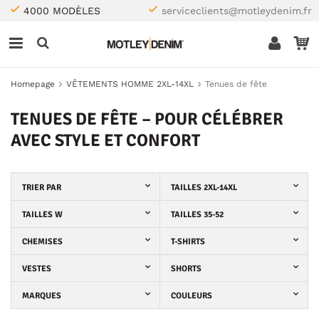
4000 MODÈLES
serviceclients@motleydenim.fr
Homepage
VÊTEMENTS HOMME 2XL-14XL
Tenues de fête
TENUES DE FÊTE – POUR CÉLÉBRER
AVEC STYLE ET CONFORT
TRIER PAR
TAILLES 2XL-14XL
TAILLES W
TAILLES 35-52
CHEMISES
T-SHIRTS
VESTES
SHORTS
MARQUES
COULEURS