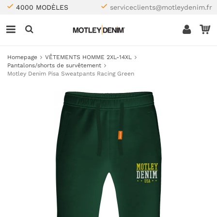
4000 MODÈLES
serviceclients@motleydenim.fr
Homepage
VÊTEMENTS HOMME 2XL-14XL
Pantalons/shorts de survêtement
Motley Denim Pisa Sweatpants Racing Green