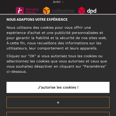
avec :
NOUS ADAPTONS VOTRE EXPÉRIENCE
RÉSEAUX SOCIAUX
Nous utilisons des cookies pour vous offrir une
expérience d'achat et une publicité personnalisées et
pour garantir la fiabilité et la sécurité de nos sites web.
À cette fin, nous recueillons des informations sur les
ADRESSE PROFESSIONNELLE
utilisateurs, leur comportement et leurs appareils.
Motley Denim Europe OÜ
Cliquez sur "OK" si vous autorisez tous les cookies ou
Narva mnt 5, EE-10117 Tallinn
sélectionnez les cookies que vous autorisez et ceux que
Reg: 12356245
vous souhaitez désactiver en cliquant sur "Paramètres"
ATTENTION ! N'envoyez pas les retours de produits à cette
ci-dessous.
adresse !
J’autorise les cookies !
FRANCE/FRANÇAIS (FR)
↓