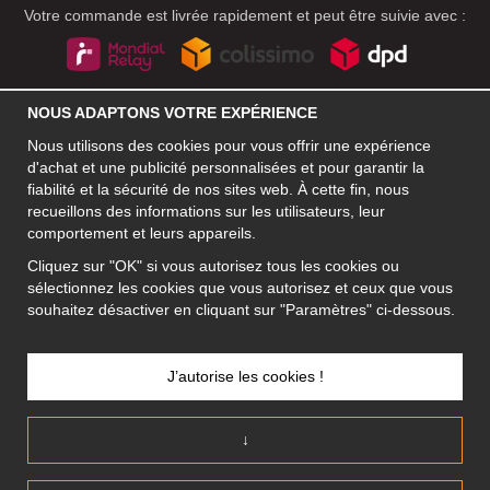
Votre commande est livrée rapidement et peut être suivie avec :
RÉSEAUX SOCIAUX
NOUS ADAPTONS VOTRE EXPÉRIENCE
Nous utilisons des cookies pour vous offrir une expérience
d'achat et une publicité personnalisées et pour garantir la
fiabilité et la sécurité de nos sites web. À cette fin, nous
ADRESSE PROFESSIONNELLE
recueillons des informations sur les utilisateurs, leur
Motley Denim Europe OÜ
comportement et leurs appareils.
Narva mnt 5, EE-10117 Tallinn
Cliquez sur "OK" si vous autorisez tous les cookies ou
Reg: 12356245
sélectionnez les cookies que vous autorisez et ceux que vous
ATTENTION ! N'envoyez pas les retours de produits à cette
souhaitez désactiver en cliquant sur "Paramètres" ci-dessous.
adresse !
J’autorise les cookies !
FRANCE/FRANÇAIS (FR)
↓