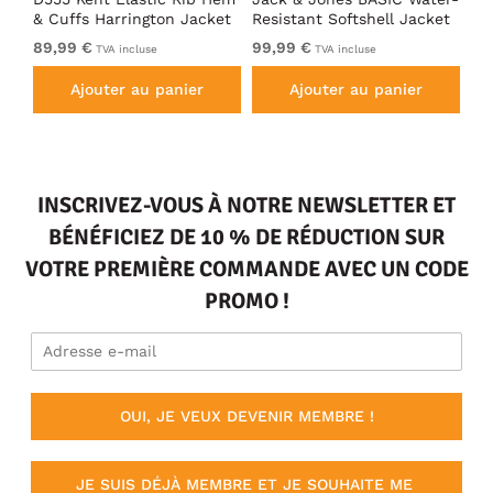
& Cuffs Harrington Jacket
Resistant Softshell Jacket
So
Black
Black
89,99 €
99,99 €
De
TVA incluse
TVA incluse
Ajouter au panier
Ajouter au panier
INSCRIVEZ-VOUS À NOTRE NEWSLETTER ET
BÉNÉFICIEZ DE 10 % DE RÉDUCTION SUR
VOTRE PREMIÈRE COMMANDE AVEC UN CODE
PROMO !
OUI, JE VEUX DEVENIR MEMBRE !
JE SUIS DÉJÀ MEMBRE ET JE SOUHAITE ME