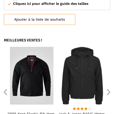
Cliquez ici pour afficher le guide des tailles
Ajouter à la liste de souhaits
MEILLEURES VENTES !
D555 Kent Elastic Rib Hem
Jack & Jones BASIC Water-
Ad