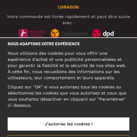
LIVRAISON
Votre commande est livrée rapidement et peut être suivie
avec :
NOUS ADAPTONS VOTRE EXPÉRIENCE
RÉSEAUX SOCIAUX
Nous utilisons des cookies pour vous offrir une
expérience d'achat et une publicité personnalisées et
pour garantir la fiabilité et la sécurité de nos sites web.
À cette fin, nous recueillons des informations sur les
ADRESSE PROFESSIONNELLE
utilisateurs, leur comportement et leurs appareils.
Motley Denim Europe OÜ
Cliquez sur "OK" si vous autorisez tous les cookies ou
Narva mnt 5, EE-10117 Tallinn
sélectionnez les cookies que vous autorisez et ceux que
Reg: 12356245
vous souhaitez désactiver en cliquant sur "Paramètres"
ATTENTION ! N'envoyez pas les retours de produits à cette
ci-dessous.
adresse !
J’autorise les cookies !