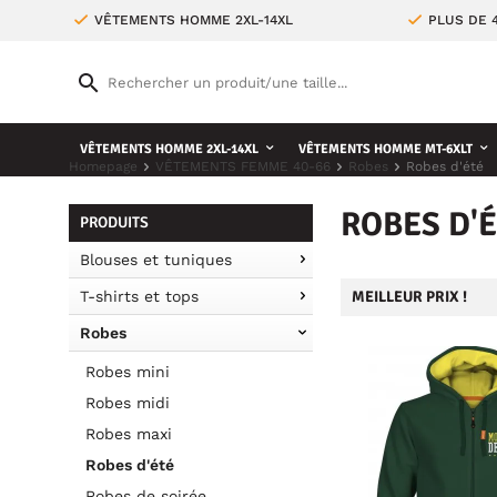
VÊTEMENTS HOMME 2XL-14XL
PLUS DE 
VÊTEMENTS HOMME 2XL-14XL
VÊTEMENTS HOMME MT-6XLT
Homepage
VÊTEMENTS FEMME 40-66
Robes
Robes d'été
ROBES D'
PRODUITS
Blouses et tuniques
T-shirts et tops
MEILLEUR PRIX !
Robes
Robes mini
Robes midi
Robes maxi
Robes d'été
Robes de soirée