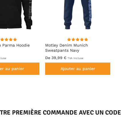
m Parma Hoodie
Motley Denim Munich
Motle
Sweatpants Navy
Royal
De 39,99 €
De 49
cluse
TVA incluse
er au panier
Ajouter au panier
VOTRE PREMIÈRE COMMANDE AVEC UN CODE