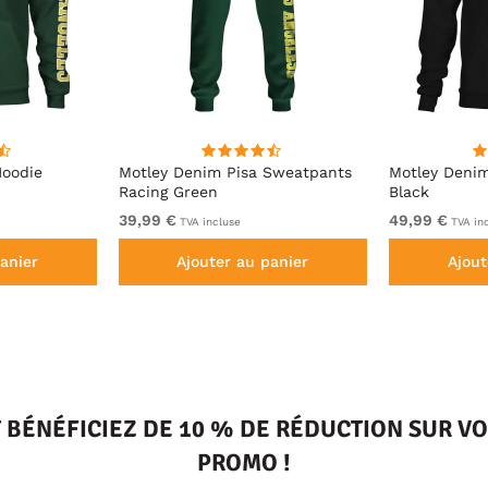
Hoodie
Motley Denim Pisa Sweatpants
Motley Deni
Racing Green
Black
39,99 €
49,99 €
TVA incluse
TVA in
anier
Ajouter au panier
Ajout
T BÉNÉFICIEZ DE 10 % DE RÉDUCTION SUR 
PROMO !