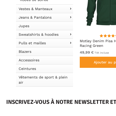
Vestes & Manteaux
Jeans & Pantalons
Jupes
Sweatshirts & hoodies
 Bleu
Motley Denim Milan T-shirt
Motley Denim Pisa 
Pulls et mailles
Anthracite
Racing Green
Blazers
De 19,99 €
49,99 €
TVA incluse
TVA incluse
Accessoires
Ajouter au panier
Ajouter au p
Ceintures
Vêtements de sport & plein
air
INSCRIVEZ-VOUS À NOTRE NEWSLETTER E