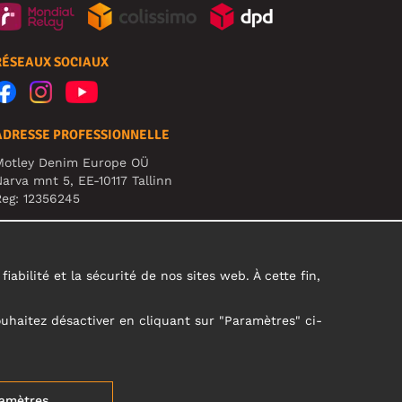
RÉSEAUX SOCIAUX
ADRESSE PROFESSIONNELLE
Motley Denim Europe OÜ
arva mnt 5, EE-10117 Tallinn
eg: 12356245
TTENTION ! N'envoyez pas les retours de produits à
ette adresse !
abilité et la sécurité de nos sites web. À cette fin,
ouhaitez désactiver en cliquant sur "Paramètres" ci-
amètres