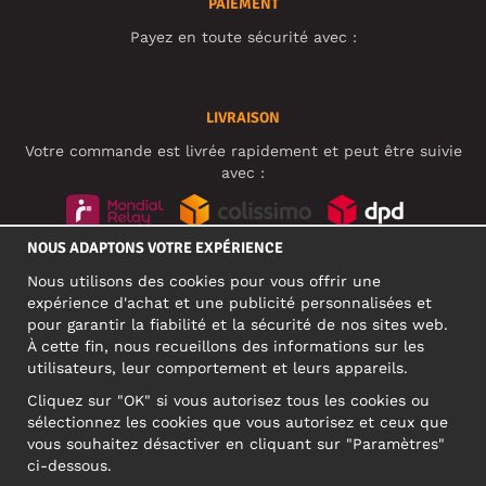
PAIEMENT
Payez en toute sécurité avec :
LIVRAISON
Votre commande est livrée rapidement et peut être suivie
avec :
NOUS ADAPTONS VOTRE EXPÉRIENCE
RÉSEAUX SOCIAUX
Nous utilisons des cookies pour vous offrir une
expérience d'achat et une publicité personnalisées et
pour garantir la fiabilité et la sécurité de nos sites web.
À cette fin, nous recueillons des informations sur les
ADRESSE PROFESSIONNELLE
utilisateurs, leur comportement et leurs appareils.
Motley Denim Europe OÜ
Cliquez sur "OK" si vous autorisez tous les cookies ou
Narva mnt 5, EE-10117 Tallinn
sélectionnez les cookies que vous autorisez et ceux que
Reg: 12356245
vous souhaitez désactiver en cliquant sur "Paramètres"
ATTENTION ! N'envoyez pas les retours de produits à cette
ci-dessous.
adresse !