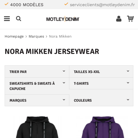
4000 MODÈLES
serviceclients@motleydenim.fr
Homepage
Marques
Nora Mikken
NORA MIKKEN JERSEYWEAR
TRIER PAR
TAILLES XS-XXL
SWEATSHIRTS & SWEATS À
T-SHIRTS
CAPUCHE
MARQUES
COULEURS