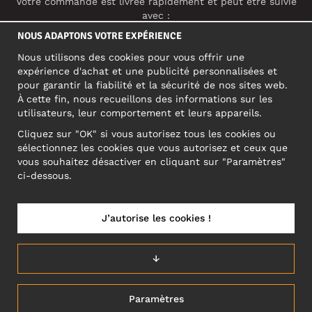
Votre commande est livrée rapidement et peut être suivie
avec :
NOUS ADAPTONS VOTRE EXPÉRIENCE
Nous utilisons des cookies pour vous offrir une
RÉSEAUX SOCIAUX
expérience d'achat et une publicité personnalisées et
pour garantir la fiabilité et la sécurité de nos sites web.
À cette fin, nous recueillons des informations sur les
utilisateurs, leur comportement et leurs appareils.
ADRESSE PROFESSIONNELLE
Cliquez sur "OK" si vous autorisez tous les cookies ou
Motley Denim Europe OÜ
sélectionnez les cookies que vous autorisez et ceux que
Narva mnt 5, EE-10117 Tallinn
vous souhaitez désactiver en cliquant sur "Paramètres"
Reg: 12356245
ci-dessous.
ATTENTION ! N'envoyez pas les retours de produits à cette
adresse !
J’autorise les cookies !
↓
FRANCE/FRANÇAIS (FR)
Paramètres