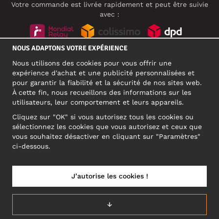
Votre commande est livrée rapidement et peut être suivie
avec :
NOUS ADAPTONS VOTRE EXPÉRIENCE
RÉSEAUX SOCIAUX
Nous utilisons des cookies pour vous offrir une
expérience d'achat et une publicité personnalisées et
pour garantir la fiabilité et la sécurité de nos sites web.
À cette fin, nous recueillons des informations sur les
ADRESSE PROFESSIONNELLE
utilisateurs, leur comportement et leurs appareils.
Motley Denim Europe OÜ
Cliquez sur "OK" si vous autorisez tous les cookies ou
Narva mnt 5, EE-10117 Tallinn
sélectionnez les cookies que vous autorisez et ceux que
Reg: 12356245
vous souhaitez désactiver en cliquant sur "Paramètres"
ATTENTION ! N'envoyez pas les retours de produits à cette
ci-dessous.
adresse !
J’autorise les cookies !
FRANCE/FRANÇAIS (FR)
↓