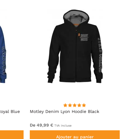
oyal Blue
Motley Denim Lyon Hoodie Black
Motle
De 49,99 €
De 44
TVA incluse
Ajouter au panier