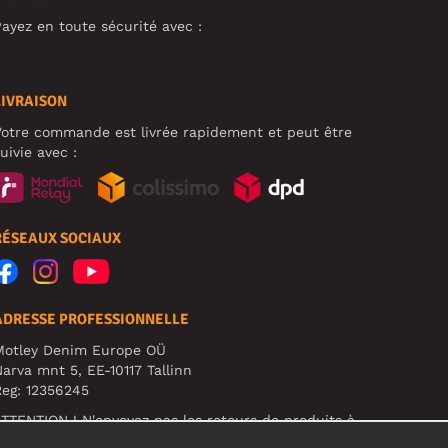
ayez en toute sécurité avec :
LIVRAISON
otre commande est livrée rapidement et peut être
uivie avec :
RÉSEAUX SOCIAUX
ADRESSE PROFESSIONNELLE
Motley Denim Europe OÜ
arva mnt 5, EE-10117 Tallinn
eg: 12356245
TTENTION ! N'envoyez pas les retours de produits à
ette adresse !