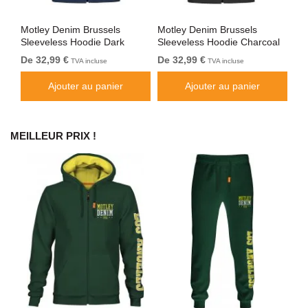
Motley Denim Brussels
Motley Denim Brussels
Mo
Sleeveless Hoodie Dark
Sleeveless Hoodie Charcoal
Sl
Indigo
De 32,99 €
De 32,99 €
De
TVA incluse
TVA incluse
Ajouter au panier
Ajouter au panier
MEILLEUR PRIX !