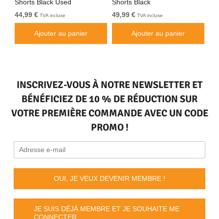
d
Shorts Black Used
Shorts Black
tai
44,99 €
49,99 €
De
TVA incluse
TVA incluse
Ajouter au panier
Ajouter au panier
INSCRIVEZ-VOUS À NOTRE NEWSLETTER ET
BÉNÉFICIEZ DE 10 % DE RÉDUCTION SUR
VOTRE PREMIÈRE COMMANDE AVEC UN CODE
PROMO !
OUI, JE VEUX DEVENIR MEMBRE !
JE SUIS DÉJÀ MEMBRE ET JE SOUHAITE ME
CONNECTER