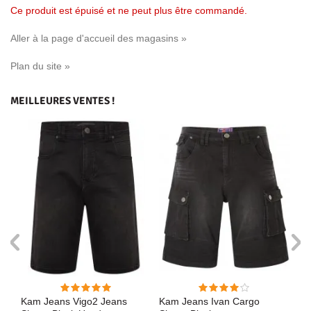
Ce produit est épuisé et ne peut plus être commandé.
Aller à la page d'accueil des magasins »
Plan du site »
MEILLEURES VENTES !
Kam Jeans Vigo2 Jeans
Kam Jeans Ivan Cargo
D5