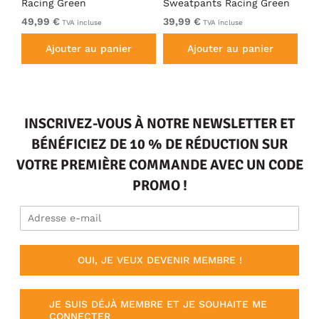
Racing Green
Sweatpants Racing Green
Ho
49,99 €
39,99 €
49
TVA incluse
TVA incluse
Ajouter au panier
Ajouter au panier
INSCRIVEZ-VOUS À NOTRE NEWSLETTER ET
BÉNÉFICIEZ DE 10 % DE RÉDUCTION SUR
VOTRE PREMIÈRE COMMANDE AVEC UN CODE
PROMO !
OUI, JE VEUX DEVENIR MEMBRE !
JE SUIS DÉJÀ MEMBRE ET JE SOUHAITE ME
CONNECTER