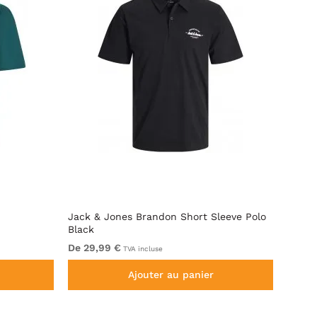
Jack & Jones Brandon Short Sleeve Polo
Motle
Black
De 29,99 €
De 29
TVA incluse
Ajouter au panier