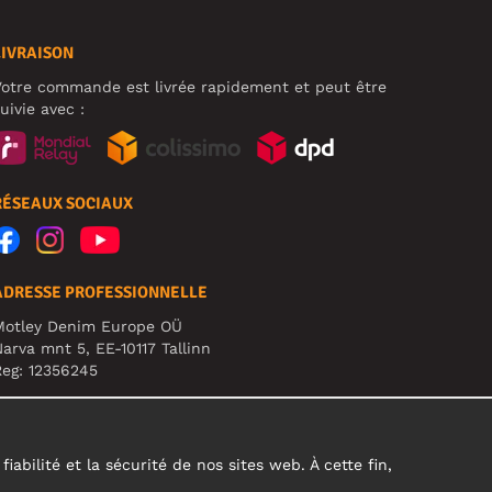
LIVRAISON
otre commande est livrée rapidement et peut être
uivie avec :
RÉSEAUX SOCIAUX
ADRESSE PROFESSIONNELLE
Motley Denim Europe OÜ
arva mnt 5, EE-10117 Tallinn
eg: 12356245
TTENTION ! N'envoyez pas les retours de produits à
ette adresse !
abilité et la sécurité de nos sites web. À cette fin,