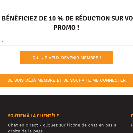
T BÉNÉFICIEZ DE 10 % DE RÉDUCTION SUR 
PROMO !
OUI, JE VEUX DEVENIR MEMBRE !
JE SUIS DÉJÀ MEMBRE ET JE SOUHAITE ME CONNECTER
SOUTIEN À LA CLIENTÈLE
Chat en direct - cliquez sur l'icône de chat en bas à
P
droite de la page.