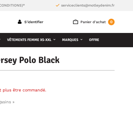
 CONDITIONS)*
serviceclients@motleydenim.fr
0
S'identifier
Panier d'achat
VÊTEMENTS FEMME XS-XXL
MARQUES
OFFRE
ersey Polo Black
ut plus être commandé.
gasins »