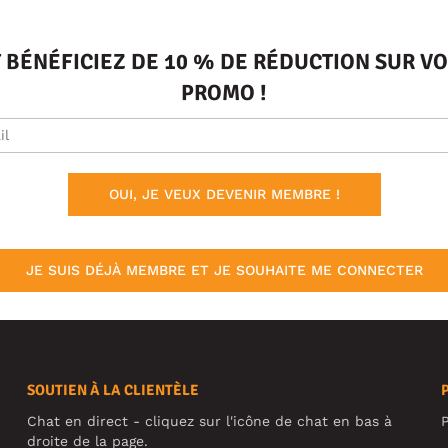
T BÉNÉFICIEZ DE 10 % DE RÉDUCTION SUR 
PROMO !
OUI, JE VEUX DEVENIR MEMBRE !
JE SUIS DÉJÀ MEMBRE ET JE SOUHAITE ME CONNECTER
SOUTIEN À LA CLIENTÈLE
Chat en direct - cliquez sur l'icône de chat en bas à
P
droite de la page.