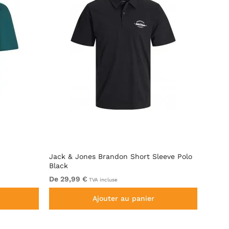
Jack & Jones Brandon Short Sleeve Polo
Motle
Black
De 29,99 €
De 29
TVA incluse
Ajouter au panier