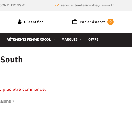
 CONDITIONS)*
serviceclients@motleydenim.fr
0
S'identifier
Panier d'achat
VÊTEMENTS FEMME XS-XXL
MARQUES
OFFRE
 South
ut plus être commandé.
gasins »