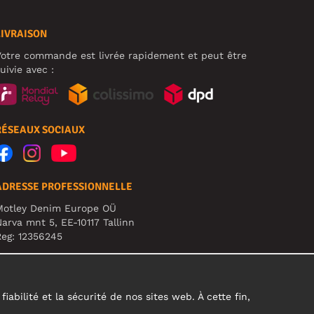
LIVRAISON
otre commande est livrée rapidement et peut être
uivie avec :
RÉSEAUX SOCIAUX
ADRESSE PROFESSIONNELLE
Motley Denim Europe OÜ
arva mnt 5, EE-10117 Tallinn
eg: 12356245
TTENTION ! N'envoyez pas les retours de produits à
ette adresse !
abilité et la sécurité de nos sites web. À cette fin,