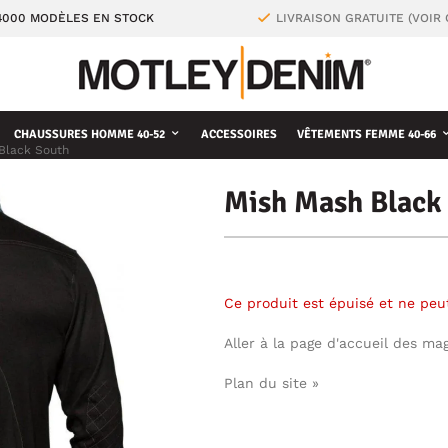
4000 MODÈLES EN STOCK
LIVRAISON GRATUITE (VOIR
CHAUSSURES HOMME 40-52
ACCESSOIRES
VÊTEMENTS FEMME 40-66
Black South
Mish Mash Black
Ce produit est épuisé et ne pe
Aller à la page d'accueil des ma
Plan du site »