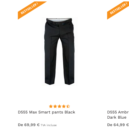
BESTSELLER !
BESTSELLER !
t Fit
D555 Max Smart pants Black
D555 Ambro
Dark Blue
De 69,99 €
De 64,99 €
TVA incluse