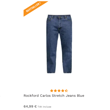
BESTSELLER !
k
Rockford Carlos Stretch Jeans Blue
Rockf
64,99 €
De 59
TVA incluse