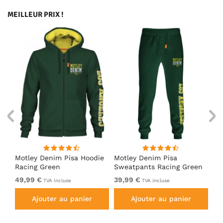
MEILLEUR PRIX !
irt
Motley Denim Pisa Hoodie
Motley Denim Pisa
Mo
Racing Green
Sweatpants Racing Green
Ho
49,99 €
39,99 €
49
TVA incluse
TVA incluse
Ajouter au panier
Ajouter au panier