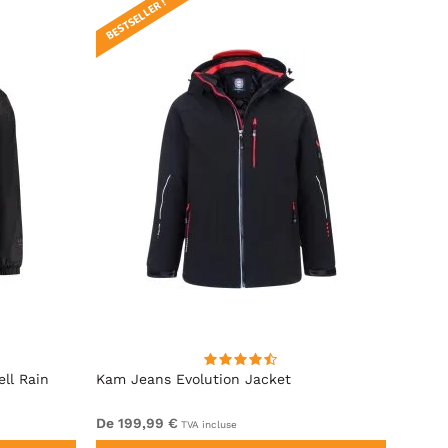
BESTSELLER !
ll Rain
Kam Jeans Evolution Jacket
Espio
Navy
De 199,99 €
99,99
TVA incluse