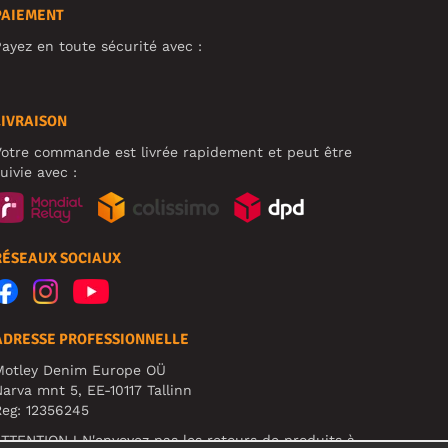
PAIEMENT
ayez en toute sécurité avec :
LIVRAISON
otre commande est livrée rapidement et peut être
uivie avec :
RÉSEAUX SOCIAUX
ADRESSE PROFESSIONNELLE
Motley Denim Europe OÜ
arva mnt 5, EE-10117 Tallinn
eg: 12356245
TTENTION ! N'envoyez pas les retours de produits à