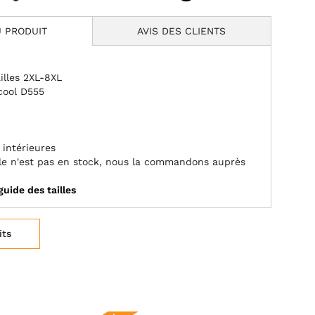
 PRODUIT
AVIS DES CLIENTS
illes 2XL-8XL
cool D555
 intérieures
aille n'est pas en stock, nous la commandons auprès
guide des tailles
its