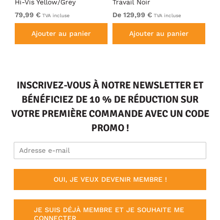
Hi-Vis Yellow/Grey
Travail Noir
No
79,99 €
De 129,99 €
De
TVA incluse
TVA incluse
Ajouter au panier
Ajouter au panier
INSCRIVEZ-VOUS À NOTRE NEWSLETTER ET
BÉNÉFICIEZ DE 10 % DE RÉDUCTION SUR
VOTRE PREMIÈRE COMMANDE AVEC UN CODE
PROMO !
OUI, JE VEUX DEVENIR MEMBRE !
JE SUIS DÉJÀ MEMBRE ET JE SOUHAITE ME
CONNECTER