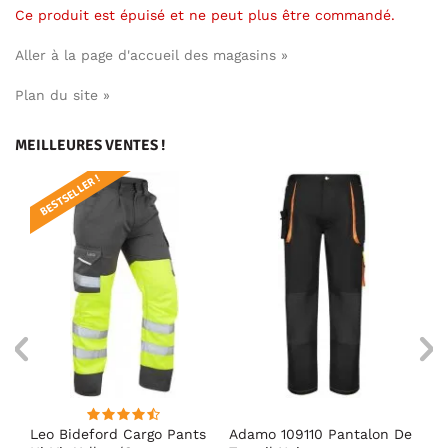
Ce produit est épuisé et ne peut plus être commandé.
Aller à la page d'accueil des magasins »
Plan du site »
MEILLEURES VENTES !
BESTSELLER !
te
Leo Bideford Cargo Pants
Adamo 109110 Pantalon De
Ad