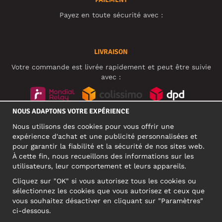
Payez en toute sécurité avec :
LIVRAISON
Votre commande est livrée rapidement et peut être suivie
avec :
NOUS ADAPTONS VOTRE EXPÉRIENCE
RÉSEAUX SOCIAUX
Nous utilisons des cookies pour vous offrir une
expérience d'achat et une publicité personnalisées et
pour garantir la fiabilité et la sécurité de nos sites web.
À cette fin, nous recueillons des informations sur les
ADRESSE PROFESSIONNELLE
utilisateurs, leur comportement et leurs appareils.
Motley Denim Europe OÜ
Cliquez sur "OK" si vous autorisez tous les cookies ou
Narva mnt 5, EE-10117 Tallinn
sélectionnez les cookies que vous autorisez et ceux que
Reg: 12356245
vous souhaitez désactiver en cliquant sur "Paramètres"
ATTENTION ! N'envoyez pas les retours de produits à cette
ci-dessous.
adresse !