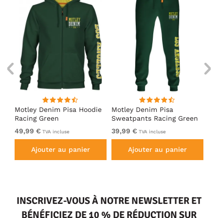
irt
Motley Denim Pisa Hoodie
Motley Denim Pisa
Mo
Racing Green
Sweatpants Racing Green
Ho
49,99 €
39,99 €
49
TVA incluse
TVA incluse
Ajouter au panier
Ajouter au panier
INSCRIVEZ-VOUS À NOTRE NEWSLETTER ET
BÉNÉFICIEZ DE 10 % DE RÉDUCTION SUR