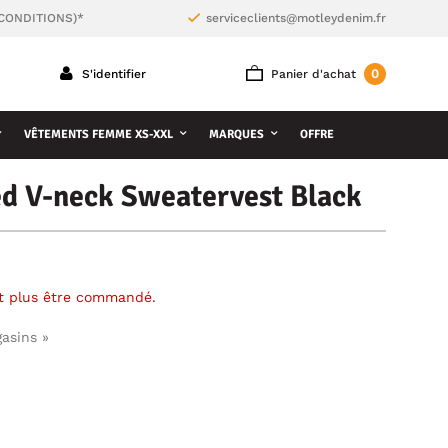
 CONDITIONS)*
serviceclients@motleydenim.fr
0
S'identifier
Panier d'achat
VÊTEMENTS FEMME XS-XXL
MARQUES
OFFRE
d V-neck Sweatervest Black
ut plus être commandé.
gasins »