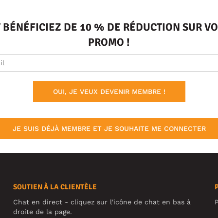
T BÉNÉFICIEZ DE 10 % DE RÉDUCTION SUR 
PROMO !
OUI, JE VEUX DEVENIR MEMBRE !
JE SUIS DÉJÀ MEMBRE ET JE SOUHAITE ME CONNECTER
SOUTIEN À LA CLIENTÈLE
Chat en direct - cliquez sur l'icône de chat en bas à
P
droite de la page.