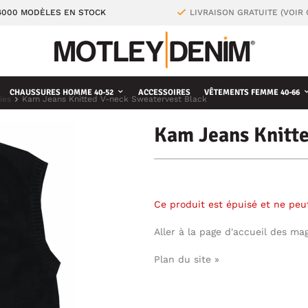
4000 MODÈLES EN STOCK
LIVRAISON GRATUITE (VOIR
CHAUSSURES HOMME 40-52
ACCESSOIRES
VÊTEMENTS FEMME 40-66
ies
Kam Jeans Knitted V-neck Sweatervest Black
Kam Jeans Knitte
Ce produit est épuisé et ne pe
Aller à la page d'accueil des ma
Plan du site »