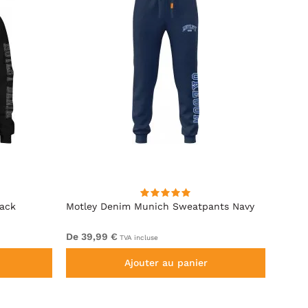
lack
Motley Denim Munich Sweatpants Navy
Motle
De 39,99 €
De 49
TVA incluse
Ajouter au panier