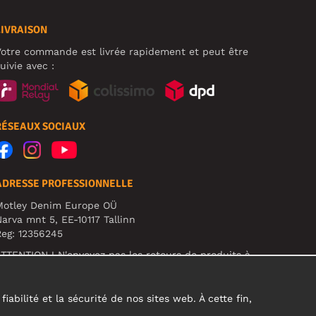
LIVRAISON
otre commande est livrée rapidement et peut être
uivie avec :
RÉSEAUX SOCIAUX
ADRESSE PROFESSIONNELLE
Motley Denim Europe OÜ
arva mnt 5, EE-10117 Tallinn
eg: 12356245
TTENTION ! N'envoyez pas les retours de produits à
ette adresse !
abilité et la sécurité de nos sites web. À cette fin,