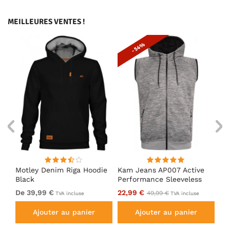
MEILLEURES VENTES !
- 54%
Motley Denim Riga Hoodie
Kam Jeans AP007 Active
Mo
Black
Performance Sleeveless
Ho
Hoody Grey
De 39,99 €
22,99 €
De
49,99 €
TVA incluse
TVA incluse
Ajouter au panier
Ajouter au panier