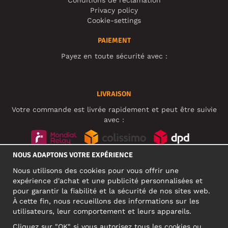
Conditions de réclamation
Privacy policy
Cookie-settings
PAIEMENT
Payez en toute sécurité avec :
LIVRAISON
Votre commande est livrée rapidement et peut être suivie
avec :
NOUS ADAPTONS VOTRE EXPÉRIENCE
RÉSEAUX SOCIAUX
Nous utilisons des cookies pour vous offrir une
expérience d'achat et une publicité personnalisées et
pour garantir la fiabilité et la sécurité de nos sites web.
À cette fin, nous recueillons des informations sur les
ADRESSE PROFESSIONNELLE
utilisateurs, leur comportement et leurs appareils.
Motley Denim Europe OÜ
Cliquez sur "OK" si vous autorisez tous les cookies ou