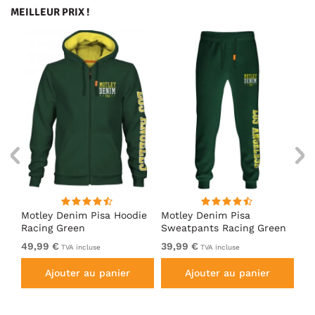
MEILLEUR PRIX !
irt
Motley Denim Pisa Hoodie
Motley Denim Pisa
Mo
Racing Green
Sweatpants Racing Green
Ho
49,99 €
39,99 €
49
TVA incluse
TVA incluse
Ajouter au panier
Ajouter au panier