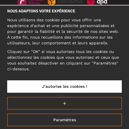
NOUS ADAPTONS VOTRE EXPÉRIENCE
RÉSEAUX SOCIAUX
Nous utilisons des cookies pour vous offrir une
expérience d'achat et une publicité personnalisées et
pour garantir la fiabilité et la sécurité de nos sites web.
À cette fin, nous recueillons des informations sur les
ADRESSE PROFESSIONNELLE
utilisateurs, leur comportement et leurs appareils.
Motley Denim Europe OÜ
Cliquez sur "OK" si vous autorisez tous les cookies ou
Narva mnt 5, EE-10117 Tallinn
sélectionnez les cookies que vous autorisez et ceux que
Reg: 12356245
vous souhaitez désactiver en cliquant sur "Paramètres"
ATTENTION ! N'envoyez pas les retours de produits à cette
ci-dessous.
adresse !
J’autorise les cookies !
FRANCE/FRANÇAIS (FR)
↓
Paramètres