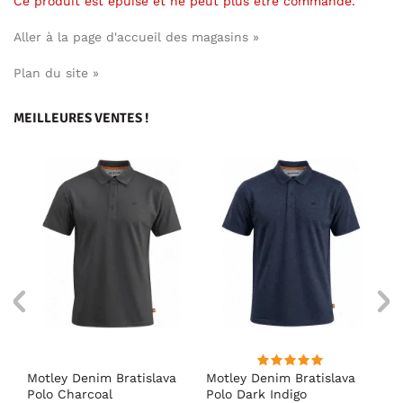
Ce produit est épuisé et ne peut plus être commandé.
Aller à la page d'accueil des magasins »
Plan du site »
MEILLEURES VENTES !
ort
Motley Denim Bratislava
Motley Denim Bratislava
Es
Polo Charcoal
Polo Dark Indigo