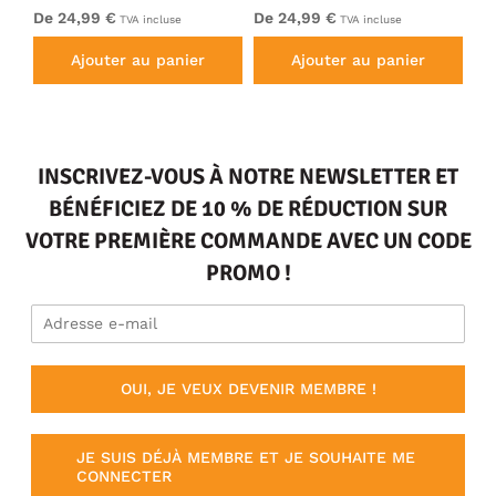
De 24,99 €
De 24,99 €
39
TVA incluse
TVA incluse
Ajouter au panier
Ajouter au panier
INSCRIVEZ-VOUS À NOTRE NEWSLETTER ET
BÉNÉFICIEZ DE 10 % DE RÉDUCTION SUR
VOTRE PREMIÈRE COMMANDE AVEC UN CODE
PROMO !
OUI, JE VEUX DEVENIR MEMBRE !
JE SUIS DÉJÀ MEMBRE ET JE SOUHAITE ME
CONNECTER