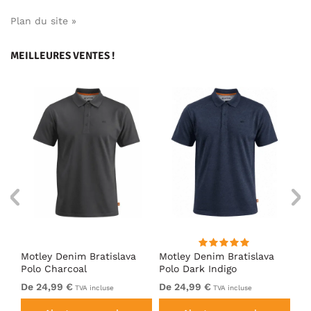
Plan du site »
MEILLEURES VENTES !
Motley Denim Bratislava
Motley Denim Bratislava
Es
oi
Polo Charcoal
Polo Dark Indigo
De 24,99 €
De 24,99 €
39
TVA incluse
TVA incluse