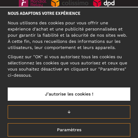
NOUS ADAPTONS VOTRE EXPÉRIENCE
RÉSEAUX SOCIAUX
Nous utilisons des cookies pour vous offrir une
expérience d'achat et une publicité personnalisées et
pour garantir la fiabilité et la sécurité de nos sites web.
À cette fin, nous recueillons des informations sur les
ADRESSE PROFESSIONNELLE
utilisateurs, leur comportement et leurs appareils.
Motley Denim Europe OÜ
Cliquez sur "OK" si vous autorisez tous les cookies ou
Narva mnt 5, EE-10117 Tallinn
sélectionnez les cookies que vous autorisez et ceux que
Reg: 12356245
vous souhaitez désactiver en cliquant sur "Paramètres"
ATTENTION ! N'envoyez pas les retours de produits à cette
ci-dessous.
adresse !
J’autorise les cookies !
FRANCE/FRANÇAIS (FR)
↓
Paramètres