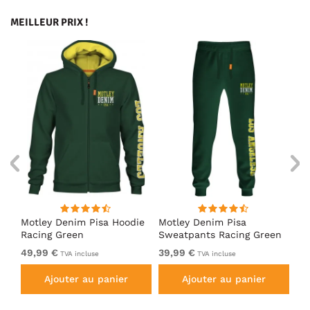
MEILLEUR PRIX !
irt
Motley Denim Pisa Hoodie
Motley Denim Pisa
Mo
Racing Green
Sweatpants Racing Green
Ho
49,99 €
39,99 €
49
TVA incluse
TVA incluse
Ajouter au panier
Ajouter au panier