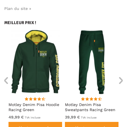
Plan du site »
MEILLEUR PRIX !
irt
Motley Denim Pisa Hoodie
Motley Denim Pisa
Mo
Racing Green
Sweatpants Racing Green
Ho
49,99 €
39,99 €
49
TVA incluse
TVA incluse