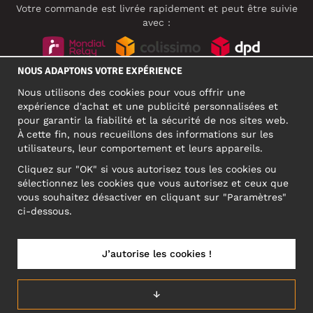
Votre commande est livrée rapidement et peut être suivie
avec :
NOUS ADAPTONS VOTRE EXPÉRIENCE
RÉSEAUX SOCIAUX
Nous utilisons des cookies pour vous offrir une
expérience d'achat et une publicité personnalisées et
pour garantir la fiabilité et la sécurité de nos sites web.
À cette fin, nous recueillons des informations sur les
ADRESSE PROFESSIONNELLE
utilisateurs, leur comportement et leurs appareils.
Motley Denim Europe OÜ
Cliquez sur "OK" si vous autorisez tous les cookies ou
Narva mnt 5, EE-10117 Tallinn
sélectionnez les cookies que vous autorisez et ceux que
Reg: 12356245
vous souhaitez désactiver en cliquant sur "Paramètres"
ATTENTION ! N'envoyez pas les retours de produits à cette
ci-dessous.
adresse !
J’autorise les cookies !
FRANCE/FRANÇAIS (FR)
↓