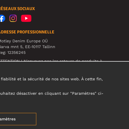
RÉSEAUX SOCIAUX
ADRESSE PROFESSIONNELLE
Motley Denim Europe OÜ
arva mnt 5, EE-10117 Tallinn
eg: 12356245
TTENTION ! N'envoyez pas les retours de produits à
ette adresse !
abilité et la sécurité de nos sites web. À cette fin,
ouhaitez désactiver en cliquant sur "Paramètres" ci-
amètres