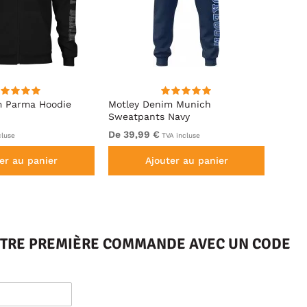
m Parma Hoodie
Motley Denim Munich
Motle
Sweatpants Navy
Royal
De 39,99 €
De 49
cluse
TVA incluse
er au panier
Ajouter au panier
VOTRE PREMIÈRE COMMANDE AVEC UN CODE