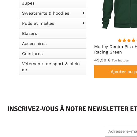
Jupes
Sweatshirts & hoodies
Pulls et mailles
Blazers
Accessoires
 Bleu
Motley Denim Milan T-shirt
Motley Denim Pisa 
Anthracite
Racing Green
Ceintures
De 19,99 €
49,99 €
TVA incluse
TVA incluse
Vêtements de sport & plein
air
Ajouter au panier
Ajouter au p
INSCRIVEZ-VOUS À NOTRE NEWSLETTER E