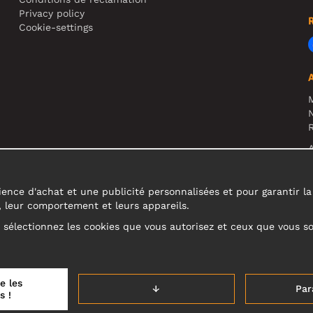
Privacy policy
Cookie-settings
N
R
A
c
ence d'achat et une publicité personnalisées et pour garantir la fi
s, leur comportement et leurs appareils.
u sélectionnez les cookies que vous autorisez et ceux que vous s
e les
↓
Par
s !