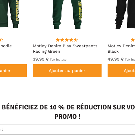
Hoodie
Motley Denim Pisa Sweatpants
Motley Deni
Racing Green
Black
39,99 €
49,99 €
TVA incluse
TVA in
anier
Ajouter au panier
Ajout
T BÉNÉFICIEZ DE 10 % DE RÉDUCTION SUR 
PROMO !