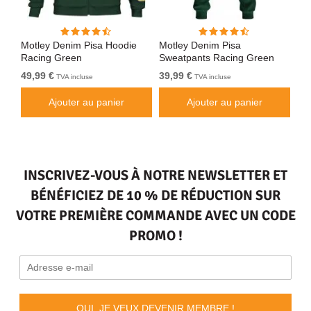
Motley Denim Pisa Hoodie
Motley Denim Pisa
Mo
Racing Green
Sweatpants Racing Green
Bl
49,99 €
39,99 €
49
TVA incluse
TVA incluse
Ajouter au panier
Ajouter au panier
INSCRIVEZ-VOUS À NOTRE NEWSLETTER ET
BÉNÉFICIEZ DE 10 % DE RÉDUCTION SUR
VOTRE PREMIÈRE COMMANDE AVEC UN CODE
PROMO !
OUI, JE VEUX DEVENIR MEMBRE !