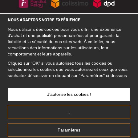
RÉSEAUX SOCIAUX
NOUS ADAPTONS VOTRE EXPÉRIENCE
Nous utilisons des cookies pour vous offrir une expérience
d'achat et une publicité personnalisées et pour garantir la
fiabilité et la sécurité de nos sites web. À cette fin, nous
ADRESSE PROFESSIONNELLE
recueillons des informations sur les utilisateurs, leur
Motley Denim Europe OÜ
comportement et leurs appareils.
Narva mnt 5, EE-10117 Tallinn
Cliquez sur "OK" si vous autorisez tous les cookies ou
Reg: 12356245
sélectionnez les cookies que vous autorisez et ceux que vous
ATTENTION ! N'envoyez pas les retours de produits à cette
souhaitez désactiver en cliquant sur "Paramètres" ci-dessous.
adresse !
J’autorise les cookies !
FRANCE/FRANÇAIS (FR)
↓
Paramètres