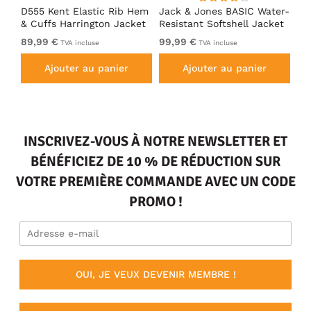
D555 Kent Elastic Rib Hem
Jack & Jones BASIC Water-
Ad
& Cuffs Harrington Jacket
Resistant Softshell Jacket
So
Black
Black
89,99 €
99,99 €
De
TVA incluse
TVA incluse
Ajouter au panier
Ajouter au panier
INSCRIVEZ-VOUS À NOTRE NEWSLETTER ET
BÉNÉFICIEZ DE 10 % DE RÉDUCTION SUR
VOTRE PREMIÈRE COMMANDE AVEC UN CODE
PROMO !
OUI, JE VEUX DEVENIR MEMBRE !