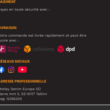
PAIEMENT
ayez en toute sécurité avec :
LIVRAISON
otre commande est livrée rapidement et peut être
uivie avec :
RÉSEAUX SOCIAUX
ADRESSE PROFESSIONNELLE
Motley Denim Europe OÜ
arva mnt 5, EE-10117 Tallinn
eg: 12356245
TTENTION ! N'envoyez pas les retours de produits à