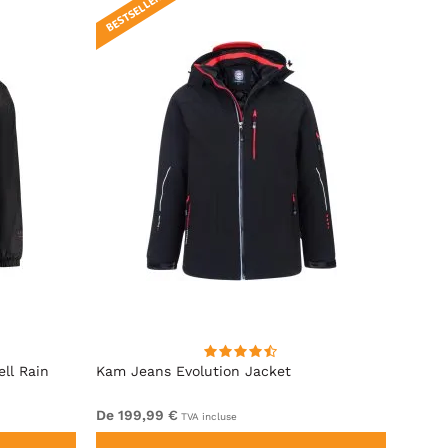
BESTSELLER !
ll Rain
Kam Jeans Evolution Jacket
Espio
Navy
De 199,99 €
99,99
TVA incluse