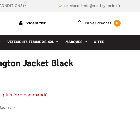
 CONDITIONS)*
serviceclients@motleydenim.fr
0
S'identifier
Panier d'achat
VÊTEMENTS FEMME XS-XXL
MARQUES
OFFRE
gton Jacket Black
ut plus être commandé.
gasins »