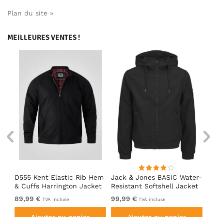
Plan du site »
MEILLEURES VENTES !
D555 Kent Elastic Rib Hem
Jack & Jones BASIC Water-
Ad
& Cuffs Harrington Jacket
Resistant Softshell Jacket
So
Black
Black
89,99 €
99,99 €
De
TVA incluse
TVA incluse