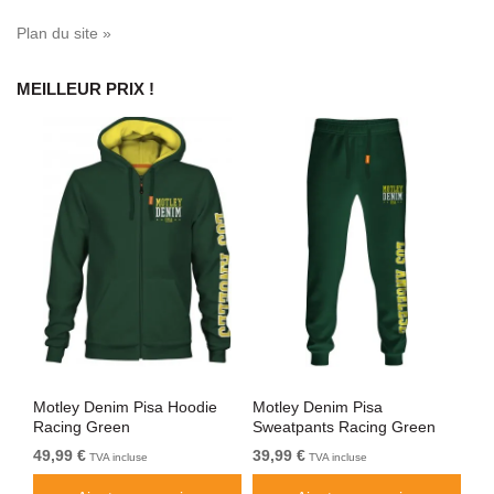
Plan du site »
MEILLEUR PRIX !
Motley Denim Pisa Hoodie
Motley Denim Pisa
Mo
Racing Green
Sweatpants Racing Green
Bl
49,99 €
39,99 €
49
TVA incluse
TVA incluse