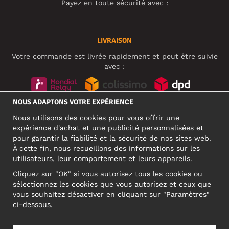
Payez en toute sécurité avec :
LIVRAISON
Votre commande est livrée rapidement et peut être suivie
avec :
NOUS ADAPTONS VOTRE EXPÉRIENCE
RÉSEAUX SOCIAUX
Nous utilisons des cookies pour vous offrir une
expérience d'achat et une publicité personnalisées et
pour garantir la fiabilité et la sécurité de nos sites web.
À cette fin, nous recueillons des informations sur les
ADRESSE PROFESSIONNELLE
utilisateurs, leur comportement et leurs appareils.
Motley Denim Europe OÜ
Cliquez sur "OK" si vous autorisez tous les cookies ou
Narva mnt 5, EE-10117 Tallinn
sélectionnez les cookies que vous autorisez et ceux que
Reg: 12356245
vous souhaitez désactiver en cliquant sur "Paramètres"
ATTENTION ! N'envoyez pas les retours de produits à cette
ci-dessous.
adresse !