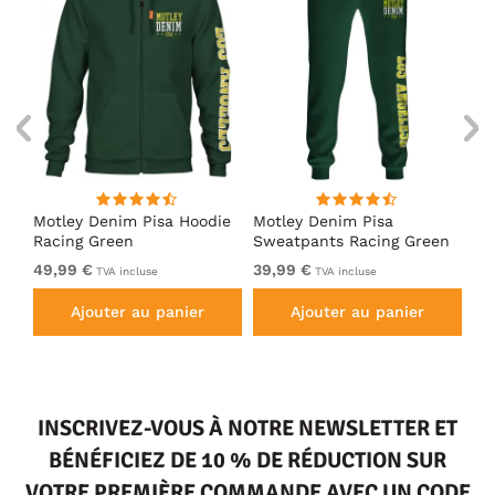
irt
Motley Denim Pisa Hoodie
Motley Denim Pisa
Mo
Racing Green
Sweatpants Racing Green
Ho
49,99 €
39,99 €
49
TVA incluse
TVA incluse
Ajouter au panier
Ajouter au panier
INSCRIVEZ-VOUS À NOTRE NEWSLETTER ET
BÉNÉFICIEZ DE 10 % DE RÉDUCTION SUR
VOTRE PREMIÈRE COMMANDE AVEC UN CODE