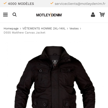
4000 MODÈLES
serviceclients@motleydenim.fr
Homepage
VÊTEMENTS HOMME 2XL-14XL
Vestes
D555 Matthew Canvas Jacket