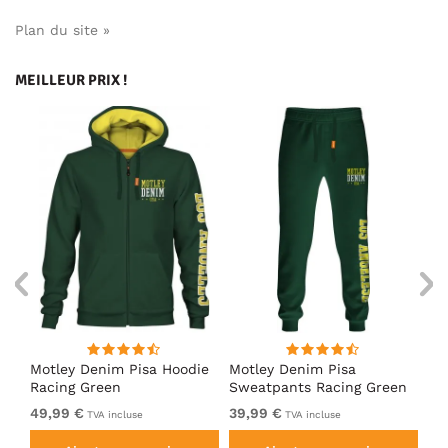
Plan du site »
MEILLEUR PRIX !
irt
Motley Denim Pisa Hoodie
Motley Denim Pisa
Mo
Racing Green
Sweatpants Racing Green
Ho
49,99 €
39,99 €
49
TVA incluse
TVA incluse